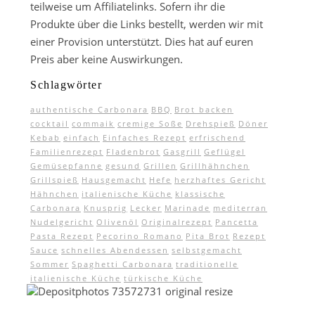
teilweise um Affiliatelinks. Sofern ihr die
Produkte über die Links bestellt, werden wir mit
einer Provision unterstützt. Dies hat auf euren
Preis aber keine Auswirkungen.
Schlagwörter
authentische Carbonara
BBQ
Brot backen
cocktail
commaik
cremige Soße
Drehspieß
Döner
Kebab
einfach
Einfaches Rezept
erfrischend
Familienrezept
Fladenbrot
Gasgrill
Geflügel
Gemüsepfanne
gesund
Grillen
Grillhähnchen
Grillspieß
Hausgemacht
Hefe
herzhaftes Gericht
Hähnchen
italienische Küche
klassische
Carbonara
Knusprig
Lecker
Marinade
mediterran
Nudelgericht
Olivenöl
Originalrezept
Pancetta
Pasta Rezept
Pecorino Romano
Pita Brot
Rezept
Sauce
schnelles Abendessen
selbstgemacht
Sommer
Spaghetti Carbonara
traditionelle
italienische Küche
türkische Küche