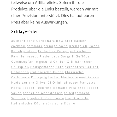
teilweise um Affiliatelinks. Sofern ihr die
Produkte über die Links bestellt, werden wir mit
einer Provision unterstützt. Dies hat auf euren
Preis aber keine Auswirkungen.
Schlagwörter
authentische Carbonara
BBQ
Brot backen
cocktail
commaik
cremige Soße
Drehspieß
Döner
Kebab
einfach
Einfaches Rezept
erfrischend
Familienrezept
Fladenbrot
Gasgrill
Geflügel
Gemüsepfanne
gesund
Grillen
Grillhähnchen
Grillspieß
Hausgemacht
Hefe
herzhaftes Gericht
Hähnchen
italienische Küche
klassische
Carbonara
Knusprig
Lecker
Marinade
mediterran
Nudelgericht
Olivenöl
Originalrezept
Pancetta
Pasta Rezept
Pecorino Romano
Pita Brot
Rezept
Sauce
schnelles Abendessen
selbstgemacht
Sommer
Spaghetti Carbonara
traditionelle
italienische Küche
türkische Küche