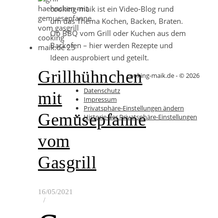
cooking-maik ist ein Video-Blog rund
um das Thema Kochen, Backen, Braten.
Ob BBQ vom Grill oder Kuchen aus dem
Backofen – hier werden Rezepte und
Ideen ausprobiert und geteilt.
Grillhühnchen
cooking-maik.de - © 2026
Datenschutz
mit
Impressum
Privatsphäre-Einstellungen ändern
Gemüsepfanne
Historie der Privatsphäre-Einstellungen
vom
Gasgrill
16/05/2021
/