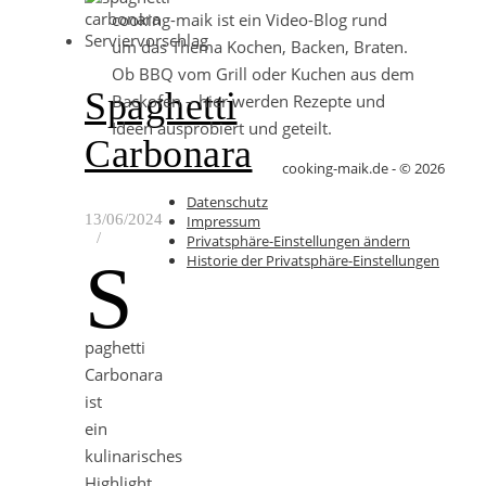
cooking-maik ist ein Video-Blog rund
um das Thema Kochen, Backen, Braten.
Ob BBQ vom Grill oder Kuchen aus dem
Spaghetti
Backofen – hier werden Rezepte und
Ideen ausprobiert und geteilt.
Carbonara
cooking-maik.de - © 2026
Datenschutz
13/06/2024
Impressum
/
Privatsphäre-Einstellungen ändern
Historie der Privatsphäre-Einstellungen
S
paghetti
Carbonara
ist
ein
kulinarisches
Highlight