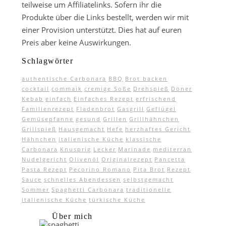
teilweise um Affiliatelinks. Sofern ihr die
Produkte über die Links bestellt, werden wir mit
einer Provision unterstützt. Dies hat auf euren
Preis aber keine Auswirkungen.
Schlagwörter
authentische Carbonara
BBQ
Brot backen
cocktail
commaik
cremige Soße
Drehspieß
Döner
Kebab
einfach
Einfaches Rezept
erfrischend
Familienrezept
Fladenbrot
Gasgrill
Geflügel
Gemüsepfanne
gesund
Grillen
Grillhähnchen
Grillspieß
Hausgemacht
Hefe
herzhaftes Gericht
Hähnchen
italienische Küche
klassische
Carbonara
Knusprig
Lecker
Marinade
mediterran
Nudelgericht
Olivenöl
Originalrezept
Pancetta
Pasta Rezept
Pecorino Romano
Pita Brot
Rezept
Sauce
schnelles Abendessen
selbstgemacht
Sommer
Spaghetti Carbonara
traditionelle
italienische Küche
türkische Küche
Über mich