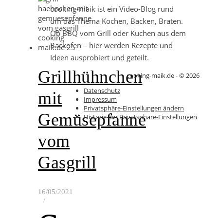
cooking-maik ist ein Video-Blog rund
um das Thema Kochen, Backen, Braten.
Ob BBQ vom Grill oder Kuchen aus dem
Backofen – hier werden Rezepte und
Ideen ausprobiert und geteilt.
Grillhühnchen
cooking-maik.de - © 2026
Datenschutz
mit
Impressum
Privatsphäre-Einstellungen ändern
Gemüsepfanne
Historie der Privatsphäre-Einstellungen
vom
Gasgrill
16/05/2021
/