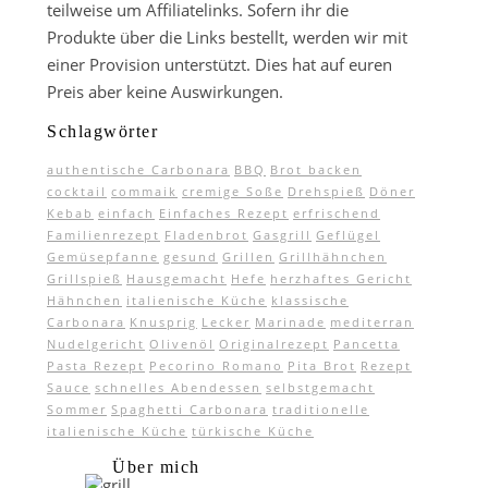
teilweise um Affiliatelinks. Sofern ihr die
Produkte über die Links bestellt, werden wir mit
einer Provision unterstützt. Dies hat auf euren
Preis aber keine Auswirkungen.
Schlagwörter
authentische Carbonara
BBQ
Brot backen
cocktail
commaik
cremige Soße
Drehspieß
Döner
Kebab
einfach
Einfaches Rezept
erfrischend
Familienrezept
Fladenbrot
Gasgrill
Geflügel
Gemüsepfanne
gesund
Grillen
Grillhähnchen
Grillspieß
Hausgemacht
Hefe
herzhaftes Gericht
Hähnchen
italienische Küche
klassische
Carbonara
Knusprig
Lecker
Marinade
mediterran
Nudelgericht
Olivenöl
Originalrezept
Pancetta
Pasta Rezept
Pecorino Romano
Pita Brot
Rezept
Sauce
schnelles Abendessen
selbstgemacht
Sommer
Spaghetti Carbonara
traditionelle
italienische Küche
türkische Küche
Über mich